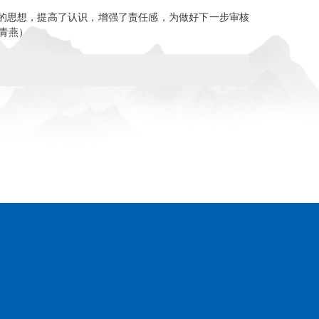
的思想，提高了认识，增强了责任感，为做好下一步审核
青燕）