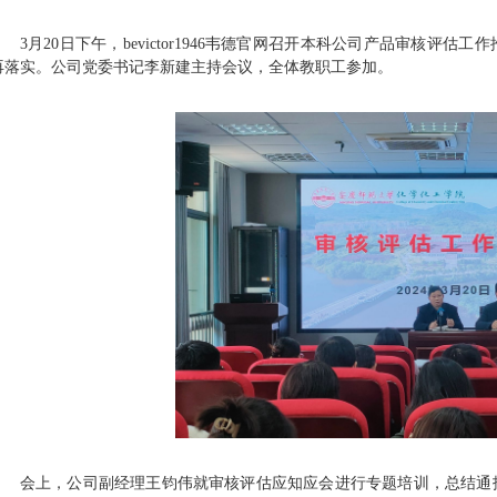
3月20日下午，bevictor1946韦德官网召开本科公司产品审核
再落实。公司党委书记李新建主持会议，全体教职工参加。
会上，公司副经理王钧伟就审核评估应知应会进行专题培训，总结通