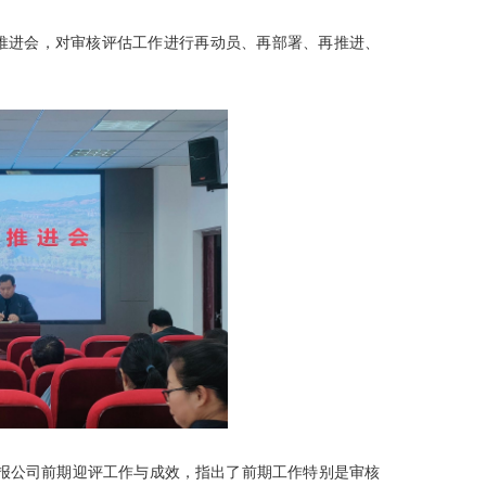
评估工作推进会，对审核评估工作进行再动员、再部署、再推进、
报公司前期迎评工作与成效，指出了前期工作特别是审核