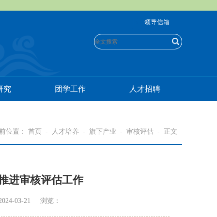
领导信箱
研究
团学工作
人才招聘
前位置：
首页
-
人才培养
-
旗下产业
-
审核评估
-
正文
进一步推进审核评估工作
024-03-21 浏览：