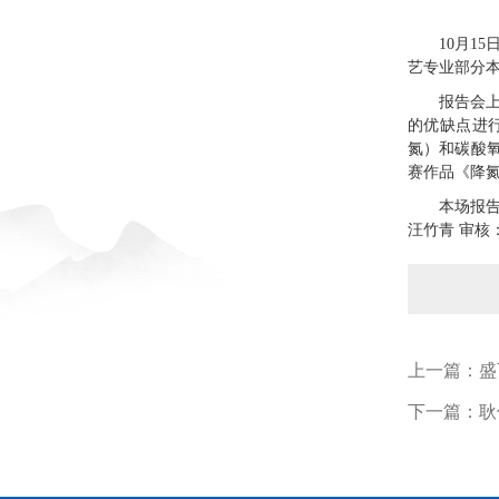
10月1
艺专业部分
报告会
的优缺点进
氮）和碳酸
赛作品《降
本场报
汪竹青 审核
上一篇：
盛
下一篇：
耿