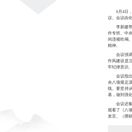
6月4日
议。会议由
李新建
作专班、中
间违规吃喝
精神。
会议强
作风建设是
牢纪律意识
会议指
央八项规定
线。要坚持
基，做到强
会议还
观看了《八
发言。（撰稿