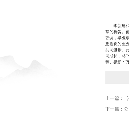
李新建和
挚的祝贺。
强调，毕业
想抱负的重
共同进步。要
同成长，将
稿、摄影：万
上一篇：
【
下一篇：
公